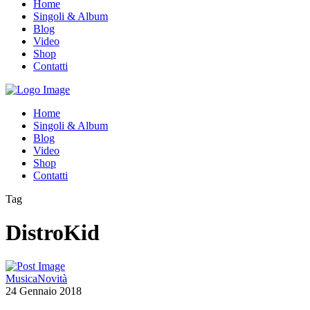
Home
Singoli & Album
Blog
Video
Shop
Contatti
Home
Singoli & Album
Blog
Video
Shop
Contatti
Tag
DistroKid
Musica
Novità
24 Gennaio 2018